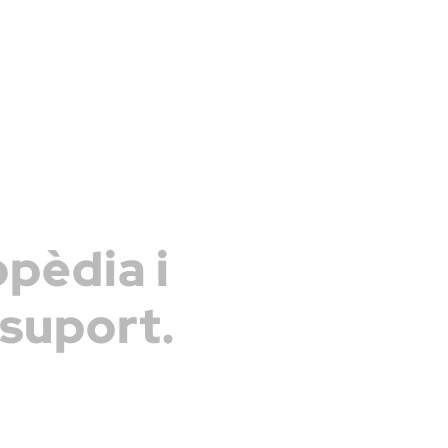
opèdia i
suport.