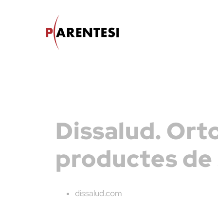
Skip
to
content
Dissalud. Ort
productes de 
dissalud.com